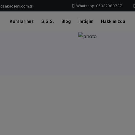
Whatsapp:
05332980737
dsakademi.com.tr
Kurslarımız
S.S.S.
Blog
İletişim
Hakkımızda
Anasayfa
Blog