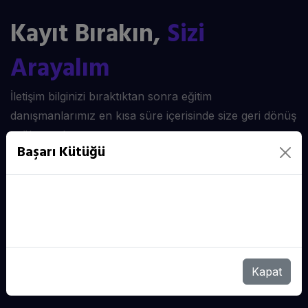
Kayıt Bırakın,
Sizi
Arayalım
İletişim bilginizi bıraktıktan sonra eğitim
danışmanlarımız en kısa süre içerisinde size geri dönüş
sağlayacaktır.
Başarı Kütüğü
GÖNDER
Kapat