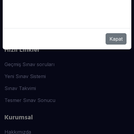
Destek Hattı
7/24 DESTEK HIZMETI
info@sdsakademi.com.tr
Whatsapp: 0533 298 07 37
Kapat
Hızlı Linkler
Geçmiş Sınav soruları
Yeni Sınav Sistemi
Sınav Takvimi
Tesmer Sınav Sonucu
Kurumsal
Hakkımızda