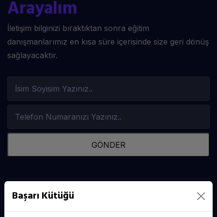
Arayalım
İletişim bilginizi bıraktıktan sonra eğitim
danışmanlarımız en kısa süre içerisinde size geri dönüş
sağlayacaktır.
GÖNDER
Başarı Kütüğü