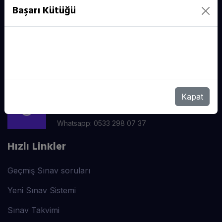
Başarı Kütüğü
Destek Hattı
7/24 DESTEK HIZMETI
Kapat
info@sdsakademi.com.tr
Whatsapp: 0533 298 07 37
Hızlı Linkler
Geçmiş Sınav soruları
Yeni Sınav Sistemi
Sınav Takvimi