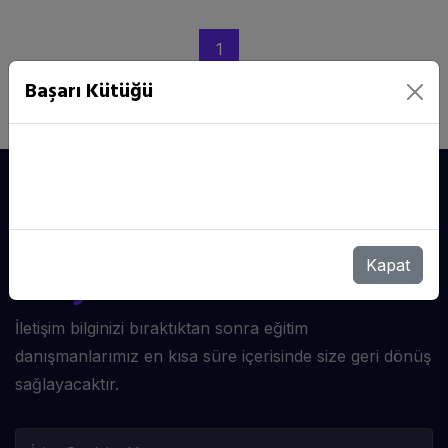
1
Başarı Kütüğü
Kayıt Bırakın,
Sizi
Kapat
Arayalım
İletişim bilginizi bıraktıktan sonra eğitim
danışmanlarımız en kısa süre içerisinde size geri dönüş
sağlayacaktır.